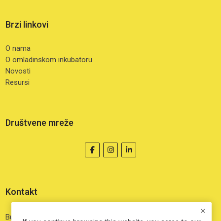
Uslovi korištenja
O omladinskom inkubatoru
Brzi linkovi
Moji kursevi
Kursevi
O nama
O omladinskom inkubatoru
Novosti
Resursi
Društvene mreže
Kontakt
Buka 10, Sarajevo 71000 Bosna i Hercegovina