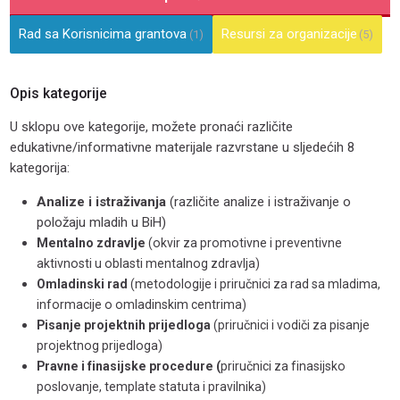
Rad sa Korisnicima grantova
Resursi za organizacije
(1)
(5)
Opis kategorije
U sklopu ove kategorije, možete pronaći različite
edukativne/informativne materijale razvrstane u sljedećih 8
kategorija:
Analize i istraživanja
(različite analize i istraživanje o
položaju mladih u BiH)
Mentalno zdravlje
(okvir za promotivne i preventivne
aktivnosti u oblasti mentalnog zdravlja)
Omladinski rad
(metodologije i priručnici za rad sa mladima,
informacije o omladinskim centrima)
Pisanje projektnih prijedloga
(priručnici i vodiči za pisanje
projektnog prijedloga)
Pravne i finasijske procedure (
priručnici za finasijsko
poslovanje, template statuta i pravilnika)