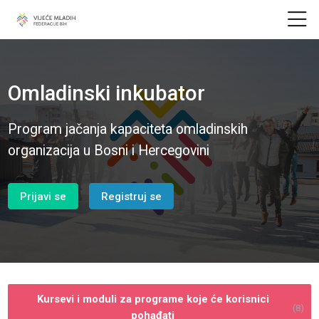
Skip to navigation
Skip to navigation
Skip to search form
Skip to login form
Idi na glavni sadržaj
Skip to accessibility options
Skip to footer
Skip accessibility options
Početna strana
Omladinski inkubator
Program jačanja kapaciteta omladinskih
organizacija u Bosni i Hercegovini
Prijavi se
Registruj se
Kursevi i moduli za programe koje će korisnici
(8)
pohađati