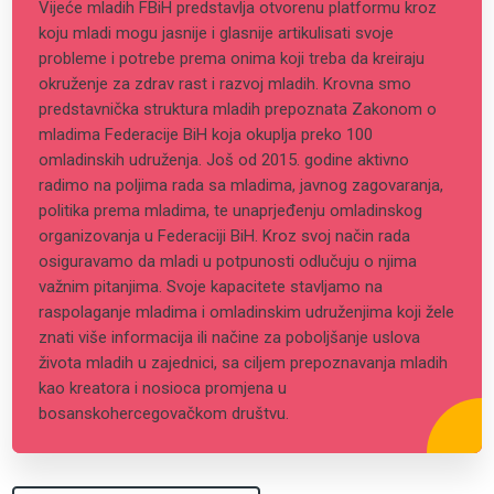
Vijeće mladih FBiH predstavlja otvorenu platformu kroz
koju mladi mogu jasnije i glasnije artikulisati svoje
probleme i potrebe prema onima koji treba da kreiraju
okruženje za zdrav rast i razvoj mladih. Krovna smo
predstavnička struktura mladih prepoznata Zakonom o
mladima Federacije BiH koja okuplja preko 100
omladinskih udruženja. Još od 2015. godine aktivno
radimo na poljima rada sa mladima, javnog zagovaranja,
politika prema mladima, te unaprjeđenju omladinskog
organizovanja u Federaciji BiH. Kroz svoj način rada
osiguravamo da mladi u potpunosti odlučuju o njima
važnim pitanjima. Svoje kapacitete stavljamo na
raspolaganje mladima i omladinskim udruženjima koji žele
znati više informacija ili načine za poboljšanje uslova
života mladih u zajednici, sa ciljem prepoznavanja mladih
kao kreatora i nosioca promjena u
bosanskohercegovačkom društvu.